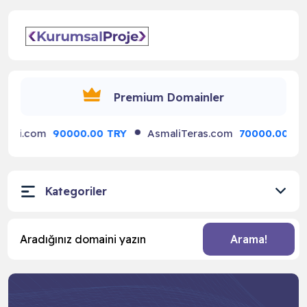
☰
Premium Domainler
i.com
90000.00 TRY
AsmaliTeras.com
70000.00 TRY
Kategoriler
Arama!