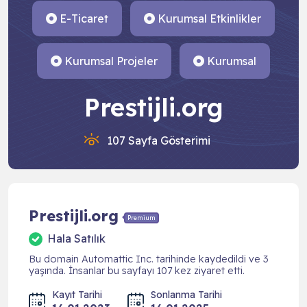
E-Ticaret
Kurumsal Etkinlikler
Kurumsal Projeler
Kurumsal
Prestijli.org
107 Sayfa Gösterimi
Prestijli.org
Premium
Hala Satılık
Bu domain Automattic Inc. tarihinde kaydedildi ve 3
yaşında. İnsanlar bu sayfayı 107 kez ziyaret etti.
Kayıt Tarihi
Sonlanma Tarihi